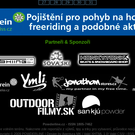
27
28
29
30
31
Partneři & Sponzoři
Powderline.cz - ISSN 1805-7462
ve volném terénu. Naleznete zde reportáže z výletů, tipy a triky pro vybavení, průvodce nov
pyright © 2009 POWDERLINE | Design by
Agentura MK
|
Valid XHTML 1.0!
Valid CSS!
|
RSS