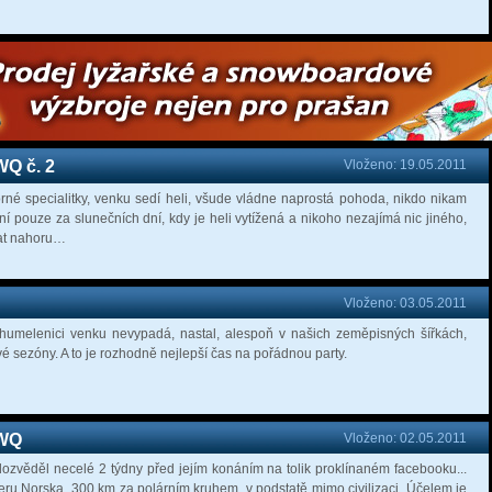
WQ č. 2
Vloženo: 19.05.2011
né specialitky, venku sedí heli, všude vládne naprostá pohoda, nikdo nikam
pouze za slunečních dní, kdy je heli vytížená a nikoho nezajímá nic jiného,
tat nahoru…
Vloženo: 03.05.2011
 chumelenici venku nevypadá, nastal, alespoň v našich zeměpisných šířkách,
vé sezóny. A to je rozhodně nejlepší čas na pořádnou party.
FWQ
Vloženo: 02.05.2011
dozvěděl necelé 2 týdny před jejím konáním na tolik proklínaném facebooku...
eru Norska, 300 km za polárním kruhem, v podstatě mimo civilizaci. Účelem je