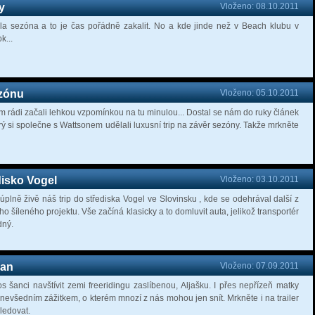
y
Vloženo: 08.10.2011
la sezóna a to je čas pořádně zakalit. No a kde jinde než v Beach klubu v
k...
ezónu
Vloženo: 05.10.2011
 rádi začali lehkou vzpomínkou na tu minulou... Dostal se nám do ruky článek
rý si společne s Wattsonem udělali luxusní trip na závěr sezóny. Takže mrkněte
disko Vogel
Vloženo: 03.10.2011
úplně živě náš trip do střediska Vogel ve Slovinsku , kde se odehrával další z
ho šíleného projektu. Vše začíná klasicky a to domluvit auta, jelikož transportér
dný.
man
Vloženo: 07.09.2011
s šanci navštívit zemi freeridingu zaslíbenou, Aljašku. I přes nepřízeň matky
et nevšedním zážitkem, o kterém mnozí z nás mohou jen snít. Mrkněte i na trailer
sledovat.