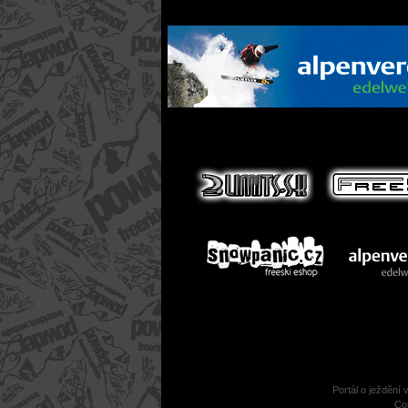
Portál o ježdění 
Co