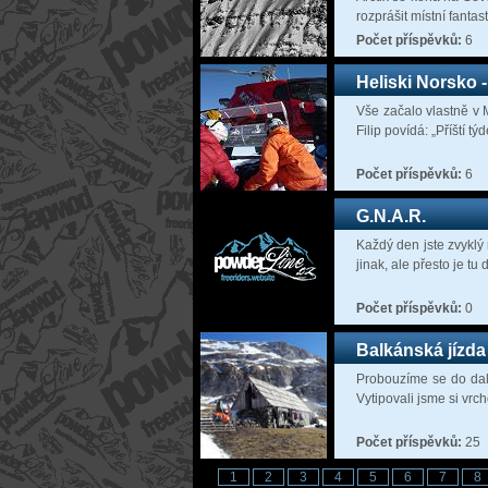
rozprášit místní fantas
Počet příspěvků:
6
Heliski Norsko -
Vše začalo vlastně v 
Filip povídá: „Příští tý
Počet příspěvků:
6
G.N.A.R.
Každý den jste zvykl
jinak, ale přesto je tu
Počet příspěvků:
0
Balkánská jízda -
Probouzíme se do dalš
Vytipovali jsme si vrc
Počet příspěvků:
25
1
2
3
4
5
6
7
8