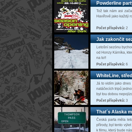
Powderline part
Tož tak nám asi zača
Havířově jako každý ro
Počet příspěvků:
2
Jak zakončit s
Letošní sezónu bychom
od Honzy Kárníka, kte
na to!!
Počet příspěvků:
6
WhiteLine, stře
Já to vidím jako dnes 
natáčecích tripů jedno
byl tou dobou nepojíz
Počet příspěvků:
3
That´s Alaska 
Česká parta měla leto
přírody, byl tento výl
k filmu, který bude ná