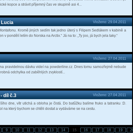
tické kopce a strávit příjemný čas ve skupině asi 4...
 Lucia
Vloženo: 29.04.2011
Montafonu. Kromě jiných sedím tak jedno úterý s Filipem Sedlákem v kabině a
den v pondělí letím do Norska na Arctix.“ Já na to: „Ty joo, já bych jela taky.“
Vloženo: 27.04.2011
ý na pravidelnou dávku videí na powderline.cz. Dnes tomu samozřejmě nebude
 drobná odchylka od zaběhlých zvyklostí...
 díl č.3
Vloženo: 27.04.2011
ího dne, vítr utichá a obloha je čistá. Do batůžku balíme fruko a tatranku :D.
hol na který bychom se chtěli dostat a vydáváme se na cestu.
9
10
11
12
13
14
15
16
17
18
19
2