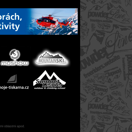
ými oblastmi apod.