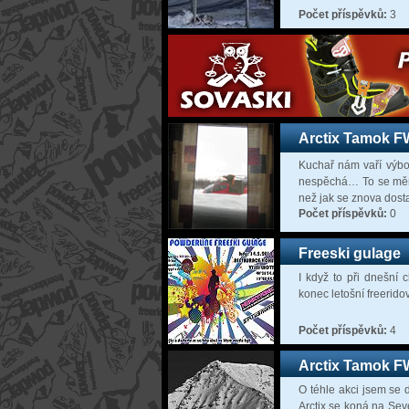
Počet příspěvků:
3
Arctix Tamok F
Kuchař nám vaří výbor
nespěchá… To se mění 
než jak se znova dos
Počet příspěvků:
0
Freeski gulage
I když to při dnešní
konec letošní freerido
Počet příspěvků:
4
Arctix Tamok 
O téhle akci jsem se 
Arctix se koná na Sev