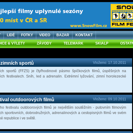
T
LIDÉ
FOTKY
VIDEO
BAZAR
KONTAKT
ICE & VÝLETY
ZÁVODY
TELEMARK
SKIALP
OSTAT
l zimních sportů
Vloženo: 17.10.2011
ních sportů (FFZS) je čtyřhodinové pásmo špičkových filmů, úspěšných na
ch festivalech. Sníh, led a adrenalin. Extrémní lyžování, zimní horolezecké
tival outdoorových filmů
Vloženo: 09.10.2011
ho festivalu outdoorových filmů je největším soutěžním - putovním filmovým
ch sportovních, dobrodružných, adrenalinových a cestopisných filmů ve svém
é republice i ve světě.