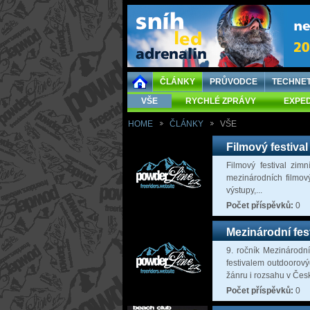
ČLÁNKY
PRŮVODCE
TECHNE
VŠE
RYCHLÉ ZPRÁVY
EXPED
HOME
ČLÁNKY
VŠE
Filmový festiva
Filmový festival zim
mezinárodních filmový
výstupy,...
Počet příspěvků:
0
Mezinárodní fes
9. ročník Mezinárodní
festivalem outdoorový
žánru i rozsahu v Česk
Počet příspěvků:
0