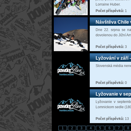
Lorraine Huber.
Počet příspěvků:
1
Návštěva Chile 
Dne 22. srpna se naš
dovolenou do Jižní Ame
Počet příspěvků:
3
Lyžování v září 
Slovenská média nenec
Počet příspěvků:
0
Lyžovanie v sep
Lyžovanie v septembr
Lomnickom sedle (1803
Počet příspěvků:
13
1
2
3
4
5
6
7
8