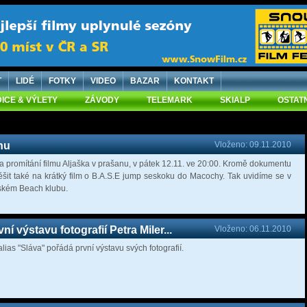
T
LIDÉ
FOTKY
VIDEO
BAZAR
KONTAKT
ICE & VÝLETY
ZÁVODY
TELEMARK
SKIALP
OSTAT
nu
Vloženo: 09.11.2010
a promítání filmu Aljaška v prašanu, v pátek 12.11. ve 20:00. Kromě dokumentu
ěšit také na krátký film o B.A.S.E jump seskoku do Macochy. Tak uvidíme se v
vském Beach klubu.
í výstavu fotografií Petra Miler...
Vloženo: 06.11.2010
alias "Sláva" pořádá první výstavu svých fotografií.