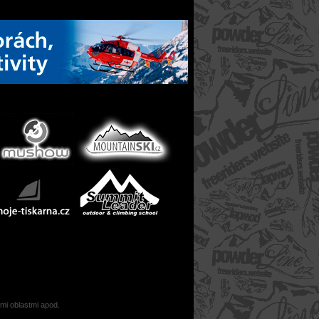
ými oblastmi apod.