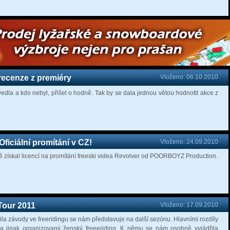
 recenze z premiéry
Vloženo: 06.10.2010
edla a kdo nebyl, přišel o hodně. Tak by se dala jednou větou hodnotit akce z
ficiální promítání v CZ!
Vloženo: 24.09.2010
ně získal licencí na promítání freeski videa Revolver od POORBOYZ Production.
Tour 2011
Vloženo: 17.09.2010
jila závody ve freeridingu se nám představuje na další sezónu. Hlavními rozdíly
 a jinak organizovaný ženský freeeriding. K němu se nám osobně vyjádřila