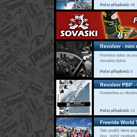
Počet příspěvků:
48
Revolver - mini
Premiéra videa se pov
minulého týdne.
Počet příspěvků:
6
Revolver PBP - O
Powderline.cz oficiál
Počet příspěvků:
13
Freeride World 
Tato soutěž, která spo
jsou, počet zastávek