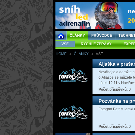
ČLÁNKY
PRŮVODCE
TECHNE
VŠE
RYCHLÉ ZPRÁVY
EXPED
HOME
ČLÁNKY
VŠE
Aljaška v praša
Neváhejte a doražte n
o Aljašce se můžete t
pátek 12.11 v Havířo
Počet příspěvků:
0
Pozvánka na prvn
Fotograf Petr Milerski 
Počet příspěvků:
0