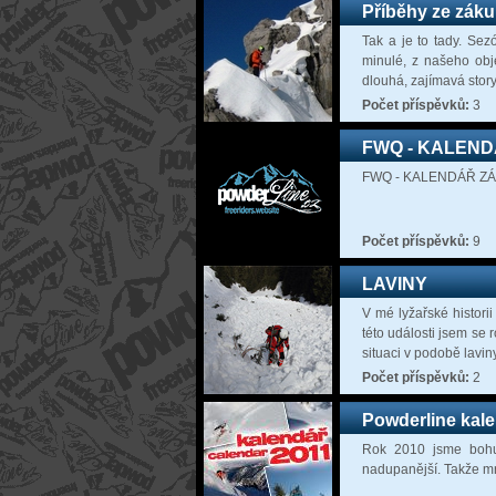
Příběhy ze zákul
Tak a je to tady. Se
minulé, z našeho obje
dlouhá, zajímavá story.
Počet příspěvků:
3
FWQ - KALENDÁŘ
FWQ - KALENDÁŘ ZÁVOD
Počet příspěvků:
9
LAVINY
V mé lyžařské histori
této události jsem se
situaci v podobě lavin
Počet příspěvků:
2
Powderline kal
Rok 2010 jsme bohuž
nadupanější. Takže mr