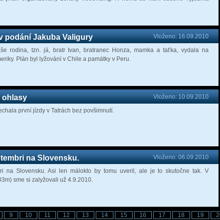
v podání Jakuba Valigury
Vloženo: 16.09.2010
e rodina, tzn. já, bratr Ivan, bratranec Honza, mamka a taťka, vydala na
riky. Plán byl lyžování v Chile a památky v Peru.
- ohlasy
Vloženo: 10.09.2010
hala první jízdy v Tatrách bez povšimnutí.
tembri na Slovensku.
Vloženo: 06.09.2010
i na Slovensku. Asi len málokto by tomu uveril, ale je to skutočne tak. V
m) sme si zalyžovali už 4.9.2010.
9
10
11
12
13
14
15
16
17
18
19
2