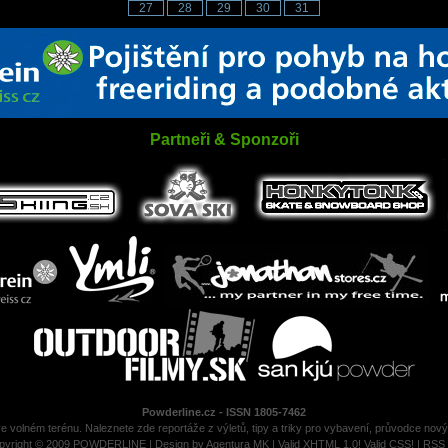
27
28
29
30
31
Partneři & Sponzoři
Powderline.cz - ISSN 1805-7462
ve volném terénu. Naleznete zde reportáže z výletů, tipy a triky pro vybavení, průvodce nov
pyright © 2009 POWDERLINE | Design by
Agentura MK
|
Valid XHTML 1.0!
Valid CSS!
|
RSS