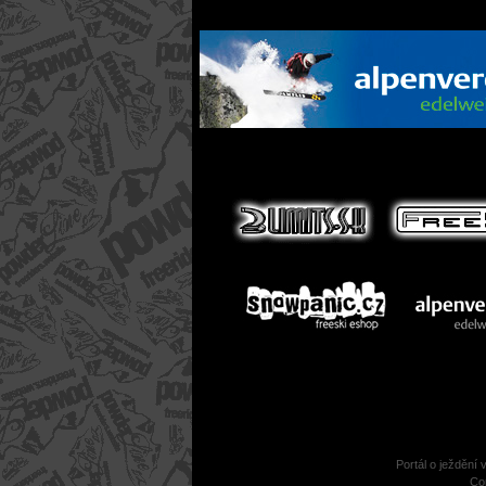
Portál o ježdění 
Co