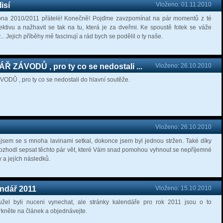
isí
Vloženo: 01.11.2010
zóna 2010/2011 přátelé! Konečně! Pojďme zavzpomínat na pár momentů z té
ktivu a nažhavit se tak na tu, která je za dveřmi. Ke spoustě fotek se váže
.. Jejich příběhy mě fascinují a rád bych se podělil o ty naše.
 ZÁVODŮ , pro ty co se nedostali ...
Vloženo: 26.10.2010
Ů , pro ty co se nedostali do hlavní soutěže.
Vloženo: 26.10.2010
i jsem se s mnoha lavinami setkal, dokonce jsem byl jednou stržen. Také díky
 rozhodl sepsat těchto pár vět, které Vám snad pomohou vyhnout se nepříjemné
y a jejích následků.
endář 2011
Vloženo: 15.10.2010
el byli nuceni vynechat, ale stránky kalendáře pro rok 2011 jsou o to
kněte na článek a objednávejte.