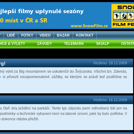
T
LIDÉ
FOTKY
VIDEO
BAZAR
KONTAKT
ICE & VÝLETY
ZÁVODY
TELEMARK
SKIALP
OSTAT
rg!
Vloženo: 19.12.2009
ádný výlet za Big mountainem se uskutenčil do Švýcarska. Všichni tzn. Zdenda,
 si přivezli nezapomenutelné zážitky, se kterými se právě teď podělíme se
Vloženo: 16.12.2009
 čtyři dny ježdění na parkáči. Tento typ zájezdu jsem odhodlaný dát jen na
 podmínky a technické vybavení není na takové úrovni, jaké by bylo potřeba. V
o dokonce otázka přežití.