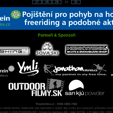
27
28
29
30
31
Partneři & Sponzoři
Powderline.cz - ISSN 1805-7462
ve volném terénu. Naleznete zde reportáže z výletů, tipy a triky pro vybavení, průvodce nov
pyright © 2009 POWDERLINE | Design by
Agentura MK
|
Valid XHTML 1.0!
Valid CSS!
|
RSS