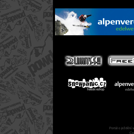
Portál o ježdění 
Co