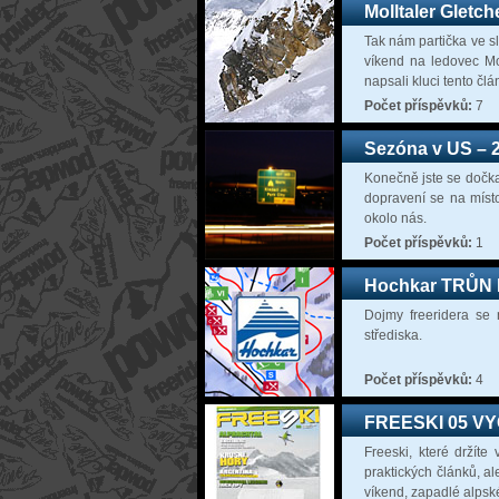
Molltaler Gletch
Tak nám partička ve s
víkend na ledovec Mol
napsali kluci tento čl
Počet příspěvků:
7
Sezóna v US – 2
Konečně jste se dočka
dopravení se na místo
okolo nás.
Počet příspěvků:
1
Hochkar TRŮN
Dojmy freeridera se 
střediska.
Počet příspěvků:
4
FREESKI 05 V
Freeski, které držíte
praktických článků, a
víkend, zapadlé alpské