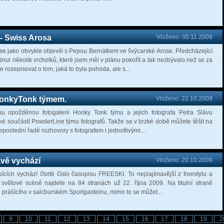
 - Swiss Arosa
Vloženo: 05.11.2009
e jako obvykle objevili s Pepou Bernátkem ve švýcarské Arose. Předcházející
dnul několik vrcholků, které jsem měl v plánu pokořit a tak nezbývalo než se za
e rozepisovat o tom, jaká to byla pohoda, ale s...
 HonkyTonk týmem.
Vloženo: 22.10.2009
u opožděnou fotogalerii Honky Tonk týmu a jejich fotografa Petra Slávu
také součástí PowderLine týmu fotografů. Takže se v brzké době můžete těšit na
neposlední řadě rozhovory s fotografem i jednotlivými...
vě vychází
Vloženo: 20.10.2009
cích vychází čtvrté číslo časopisu FREESKI. To nejzajímavější z freestylu a
 světové scéně najdete na 84 stranách už 22. října 2009. Na titulní straně
 prášícího v salcburském Sportgasteinu, mimo to se můžet...
9
10
11
12
13
14
15
16
17
18
19
2