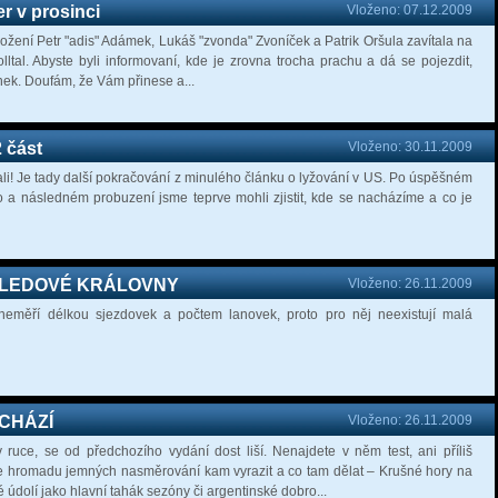
er v prosinci
Vloženo: 07.12.2009
ložení Petr "adis" Adámek, Lukáš "zvonda" Zvoníček a Patrik Oršula zavítala na
ltal. Abyste byli informovaní, kde je zrovna trocha prachu a dá se pojezdit,
ánek. Doufám, že Vám přinese a...
 část
Vloženo: 30.11.2009
li! Je tady další pokračování z minulého článku o lyžování v US. Po úspěšném
 a následném probuzení jsme teprve mohli zjistit, kde se nacházíme a co je
 LEDOVÉ KRÁLOVNY
Vloženo: 26.11.2009
neměří délkou sjezdovek a počtem lanovek, proto pro něj neexistují malá
YCHÁZÍ
Vloženo: 26.11.2009
 v ruce, se od předchozího vydání dost liší. Nenajdete v něm test, ani příliš
le hromadu jemných nasměrování kam vyrazit a co tam dělat – Krušné hory na
 údolí jako hlavní tahák sezóny či argentinské dobro...