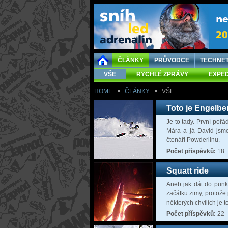
ČLÁNKY
PRŮVODCE
TECHNE
VŠE
RYCHLÉ ZPRÁVY
EXPED
HOME
ČLÁNKY
VŠE
Toto je Engelbe
Je to tady. První poř
Mára a já David jsme
čtenáři Powderlinu.
Počet příspěvků:
18
Squatt ride
Aneb jak dát do punku
začátku zimy, protože
některých chvílích je t
Počet příspěvků:
22