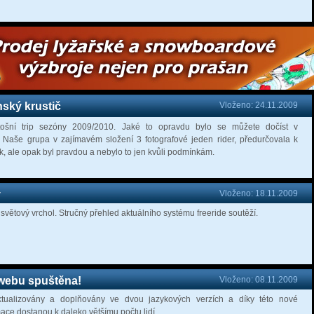
ský krustič
Vloženo: 24.11.2009
ošní trip sezóny 2009/2010. Jaké to opravdu bylo se můžete dočíst v
. Naše grupa v zajímavém složení 3 fotografové jeden rider, předurčovala k
k, ale opak byl pravdou a nebylo to jen kvůli podmínkám.
y
Vloženo: 18.11.2009
světový vrchol. Stručný přehled aktuálního systému freeride soutěží.
 webu spuštěna!
Vloženo: 08.11.2009
ktualizovány a doplňovány ve dvou jazykových verzích a díky této nové
mace dostanou k daleko většímu počtu lidí.