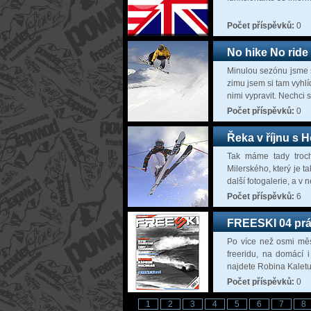
Počet příspěvků:
0
No hike No ride
Minulou sezónu jsme s
zimu jsem si tam vyhlí
nimi vypravit. Nechci s
Počet příspěvků:
0
Řeka v říjnu s
Tak máme tady troch
Milerského, který je 
další fotogalerie, a v 
Počet příspěvků:
6
FREESKI 04 prá
Po více než osmi měsí
freeridu, na domácí i
najdete Robina Kaletu
Počet příspěvků:
0
1
2
3
4
5
6
7
8