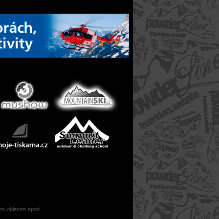
ými oblastmi apod.