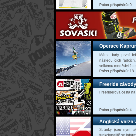
Počet příspěvků:
0
Operace Kaprun
Máme tady první let
následujících řádcích
velkému množství fote
Počet příspěvků:
18
Freeride závod
Freeriderova cesta na 
Počet příspěvků:
4
Anglická verze
Stránky jsou nyní a
funkcionalitě se infor