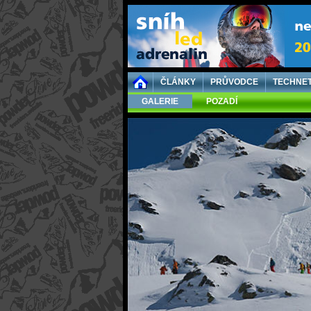
ČLÁNKY
PRŮVODCE
TECHNE
GALERIE
POZADÍ