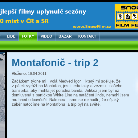
T
LIDÉ
FOTKY
VIDEO
BAZAR
KONTAKT
Montafonič - trip 2
Vloženo:
16.04.2011
Začátkem týdne mi
volá Medvěd Igor,
který mi sděluje, že
v pátek vyráží na Montafon, jestli jedu taky a vezmu
našeho
transpíka ,aby mohla jet pořádná banda. Jelikož jsem byl už
domluvený s partičkou White Line na natáčení jinde, nemohl jsem
mu hned odpovědět. Nakonec
jsme se rozhodli , že nějaký
záběr natočíme na Montafonu
a trip byl na světě.