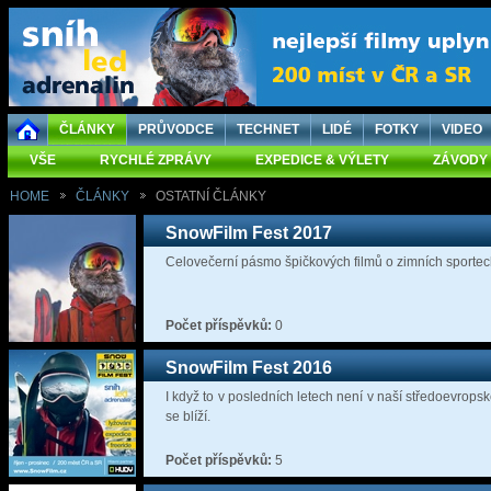
ČLÁNKY
PRŮVODCE
TECHNET
LIDÉ
FOTKY
VIDEO
VŠE
RYCHLÉ ZPRÁVY
EXPEDICE & VÝLETY
ZÁVODY
HOME
ČLÁNKY
OSTATNÍ ČLÁNKY
SnowFilm Fest 2017
Celovečerní pásmo špičkových filmů o zimních sportec
Počet příspěvků:
0
SnowFilm Fest 2016
I když to v posledních letech není v naší středoevrops
se blíží.
Počet příspěvků:
5