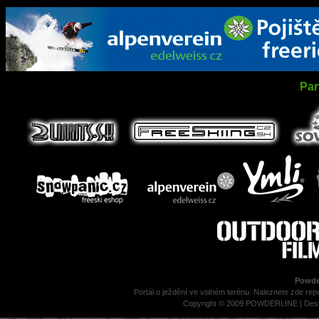
Par
Powder
Portál o ježdění ve volném terénu. Naleznete zde repo
Copyright © 2009 POWDERLINE | Des