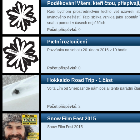
Poděkování Všem, kteří čtou, přispívají,
Rádi bychom prostřednictvím těchto vět uzavřeli sb
lavinového neštěstí. Tato sbírka vznikla jako spontán
snaha pomoci v časech nejtěžších.
Počet příspěvků:
0
Pietní rozloučení
Pozvánka na sobotu 20. února 2016 v 19 hodin.
Počet příspěvků:
0
Hokkaido Road Trip - 1.část
Vojta Lím od Sherpasride nám poslal tento parádní člán
Počet příspěvků:
2
Snow Film Fest 2015
Snow Film Fest 2015