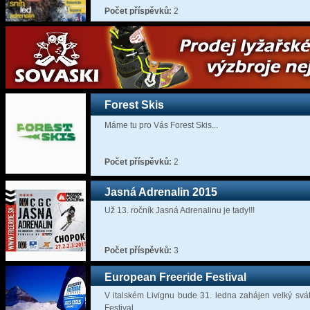
Počet příspěvků:
2
Forest Skis
Máme tu pro Vás Forest Skis...
Počet příspěvků:
2
Jasná Adrenalin 2015
Už 13. ročník Jasná Adrenalinu je tady!!!
Počet příspěvků:
3
European Freeride Festival
V italském Livignu bude 31. ledna zahájen velký svá
Festival.