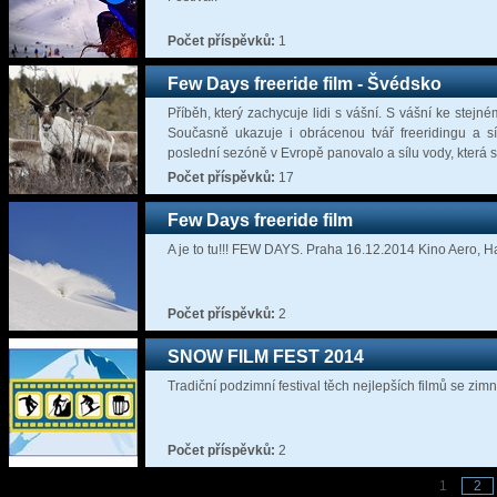
Počet příspěvků:
1
Few Days freeride film - Švédsko
Příběh, který zachycuje lidi s vášní. S vášní ke stej
Současně ukazuje i obrácenou tvář freeridingu a sí
poslední sezóně v Evropě panovalo a sílu vody, která 
Počet příspěvků:
17
Few Days freeride film
A je to tu!!! FEW DAYS. Praha 16.12.2014 Kino Aero, 
Počet příspěvků:
2
SNOW FILM FEST 2014
Tradiční podzimní festival těch nejlepších filmů se zimn
Počet příspěvků:
2
1
2